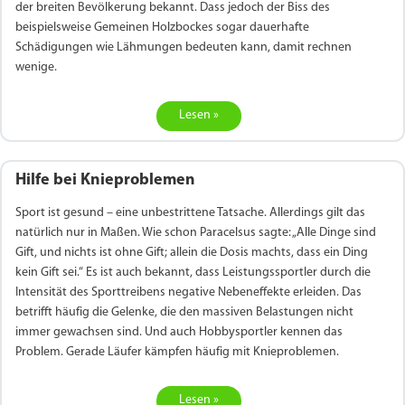
Sildenafil 100mg
Cialis Original
Levitra Original
Viagra Generika
Cialis Generika
Levitra Generika
Viagra Soft Tabs
Kamagra Oral Jelly
Kamagra 100mg
Super Kamagra
Kamagra Gold
Cialis Professional
Levitra Professional
Tadagra Professional
Apcalis Oral Jelly
Spedra Generika
LIDA Dai dai hua
Xenical Generika
Lovegra
Addyi Generika
Ladygra
der breiten Bevölkerung bekannt. Dass jedoch der Biss des
Dapoxetin
beispielsweise Gemeinen Holzbockes sogar dauerhafte
Schädigungen wie Lähmungen bedeuten kann, damit rechnen
€138.11
€26.35
€28.17
€29.08
€23.62
€29.98
€27.26
€36.34
€29.08
€62.69
€25.44
€56.33
€45.43
€37.25
€14.54
€0.00
€0.00
€0.00
€0.00
€0.00
€0.00
€15.45
wenige.
to Cart
to Cart
to Cart
to Cart
to Cart
to Cart
to Cart
to Cart
to Cart
to Cart
to Cart
to Cart
to Cart
to Cart
to Cart
to Cart
to Cart
to Cart
to Cart
to Cart
to Cart
← Return to shop
← Return to shop
← Return to shop
← Return to shop
← Return to shop
← Return to shop
← Return to shop
← Return to shop
← Return to shop
← Return to shop
← Return to shop
← Return to shop
← Return to shop
← Return to shop
← Return to shop
← Return to shop
← Return to shop
← Return to shop
← Return to shop
← Return to shop
← Return to shop
to Cart
← Return to shop
Lesen »
Hilfe bei Knieproblemen
Sport ist gesund – eine unbestrittene Tatsache. Allerdings gilt das
natürlich nur in Maßen. Wie schon Paracelsus sagte: „Alle Dinge sind
Gift, und nichts ist ohne Gift; allein die Dosis machts, dass ein Ding
kein Gift sei.“ Es ist auch bekannt, dass Leistungssportler durch die
Intensität des Sporttreibens negative Nebeneffekte erleiden. Das
betrifft häufig die Gelenke, die den massiven Belastungen nicht
immer gewachsen sind. Und auch Hobbysportler kennen das
Problem. Gerade Läufer kämpfen häufig mit Knieproblemen.
Lesen »